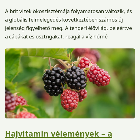
A brit vizek ökoszisztémája folyamatosan változik, és
a globális felmelegedés következtében számos új
jelenség figyelhető meg. A tengeri élővilág, beleértve
a cápákat és osztrigákat, reagál a víz hőmé
Hajvitamin vélemények – a