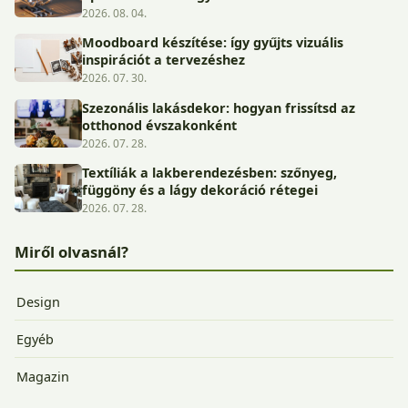
2026. 08. 04.
Moodboard készítése: így gyűjts vizuális
inspirációt a tervezéshez
2026. 07. 30.
Szezonális lakásdekor: hogyan frissítsd az
otthonod évszakonként
2026. 07. 28.
Textíliák a lakberendezésben: szőnyeg,
függöny és a lágy dekoráció rétegei
2026. 07. 28.
Miről olvasnál?
Design
Egyéb
Magazin