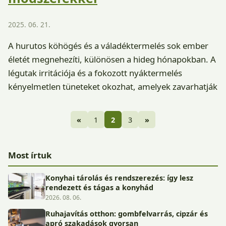
2025. 06. 21.
A hurutos köhögés és a váladéktermelés sok ember
életét megnehezíti, különösen a hideg hónapokban. A
légutak irritációja és a fokozott nyáktermelés
kényelmetlen tüneteket okozhat, amelyek zavarhatják
«
1
2
3
»
Most írtuk
Konyhai tárolás és rendszerezés: így lesz
rendezett és tágas a konyhád
2026. 08. 06.
Ruhajavítás otthon: gombfelvarrás, cipzár és
apró szakadások gyorsan