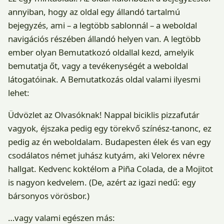
annyiban, hogy az oldal egy állandó tartalmú
bejegyzés, ami – a legtöbb sablonnál – a weboldal
navigációs részében állandó helyen van. A legtöbb
ember olyan Bemutatkozó oldallal kezd, amelyik
bemutatja őt, vagy a tevékenységét a weboldal
látogatóinak. A Bemutatkozás oldal valami ilyesmi
lehet:
Üdvözlet az Olvasóknak! Nappal biciklis pizzafutár
vagyok, éjszaka pedig egy törekvő színész-tanonc, ez
pedig az én weboldalam. Budapesten élek és van egy
csodálatos német juhász kutyám, aki Velorex névre
hallgat. Kedvenc koktélom a Piña Colada, de a Mojitot
is nagyon kedvelem. (De, azért az igazi nedű: egy
bársonyos vörösbor.)
…vagy valami egészen más: