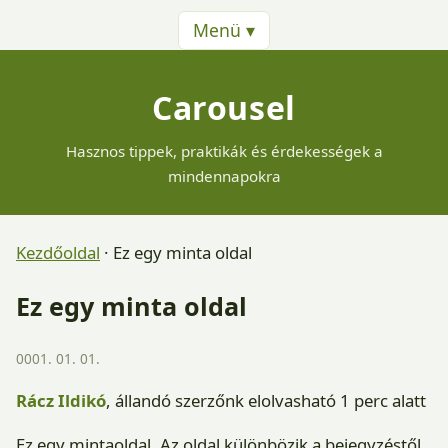
Menü ▾
Carousel
Hasznos tippek, praktikák és érdekességek a
mindennapokra
Kezdőoldal
·
Ez egy minta oldal
Ez egy minta oldal
0001. 01. 01.
Rácz Ildikó
, állandó szerzőnk
elolvasható 1 perc alatt
Ez egy mintaoldal. Az oldal különbözik a bejegyzéstől