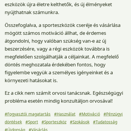
eszközök újra életre kelthetők, és új élményeket
nyújthatnak számunkra.
Összefoglalva, a sporteszközök cseréje és vásárlása
mögött számos motiváció állhat, de érdemes
átgondolni, hogy valóban szükség van-e az új
beszerzésére, vagy a régi eszközök továbbra is
megfelelően szolgálhatják a céljainkat. A megfelelő
döntés meghozatala érdekében fontos, hogy
figyelembe vegyük a személyes igényeinket és a
környezeti hatásokat is.
Ez a cikk nem számít orvosi tanácsnak. Egészségügyi
probléma esetén mindig konzultáljon orvosával!
#Fogyasztói magatartás
#Használat
#Motiváció
#Pénzügyi
döntések
#Sport
#Sporteszköz
#Szokások
#Tudatosság
#Újdonság
#Vásárlás