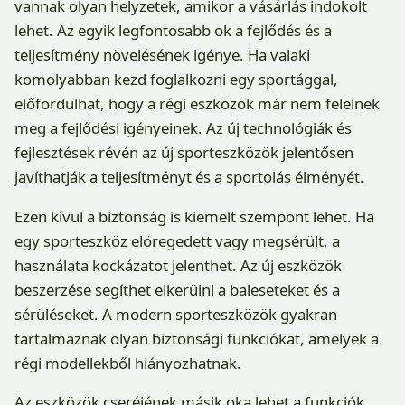
vannak olyan helyzetek, amikor a vásárlás indokolt
lehet. Az egyik legfontosabb ok a fejlődés és a
teljesítmény növelésének igénye. Ha valaki
komolyabban kezd foglalkozni egy sportággal,
előfordulhat, hogy a régi eszközök már nem felelnek
meg a fejlődési igényeinek. Az új technológiák és
fejlesztések révén az új sporteszközök jelentősen
javíthatják a teljesítményt és a sportolás élményét.
Ezen kívül a biztonság is kiemelt szempont lehet. Ha
egy sporteszköz elöregedett vagy megsérült, a
használata kockázatot jelenthet. Az új eszközök
beszerzése segíthet elkerülni a baleseteket és a
sérüléseket. A modern sporteszközök gyakran
tartalmaznak olyan biztonsági funkciókat, amelyek a
régi modellekből hiányozhatnak.
Az eszközök cseréjének másik oka lehet a funkciók