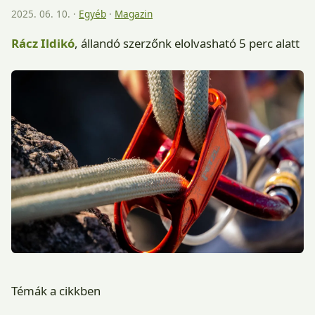
2025. 06. 10. ·
Egyéb
·
Magazin
Rácz Ildikó
, állandó szerzőnk
elolvasható 5 perc alatt
Témák a cikkben