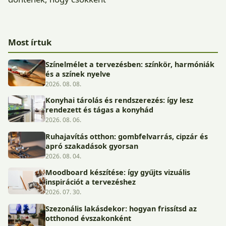
Most írtuk
Színelmélet a tervezésben: színkör, harmóniák
és a színek nyelve
2026. 08. 08.
Konyhai tárolás és rendszerezés: így lesz
rendezett és tágas a konyhád
2026. 08. 06.
Ruhajavítás otthon: gombfelvarrás, cipzár és
apró szakadások gyorsan
2026. 08. 04.
Moodboard készítése: így gyűjts vizuális
inspirációt a tervezéshez
2026. 07. 30.
Szezonális lakásdekor: hogyan frissítsd az
otthonod évszakonként