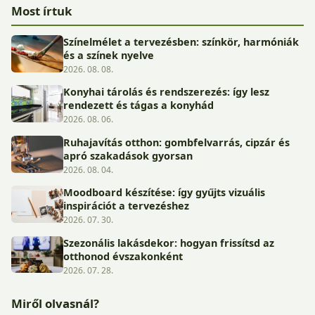
Most írtuk
Színelmélet a tervezésben: színkör, harmóniák
és a színek nyelve
2026. 08. 08.
Konyhai tárolás és rendszerezés: így lesz
rendezett és tágas a konyhád
2026. 08. 06.
Ruhajavítás otthon: gombfelvarrás, cipzár és
apró szakadások gyorsan
2026. 08. 04.
Moodboard készítése: így gyűjts vizuális
inspirációt a tervezéshez
2026. 07. 30.
Szezonális lakásdekor: hogyan frissítsd az
otthonod évszakonként
2026. 07. 28.
Miről olvasnál?