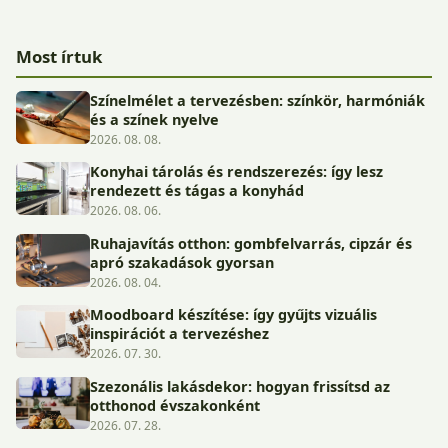
Most írtuk
Színelmélet a tervezésben: színkör, harmóniák
és a színek nyelve
2026. 08. 08.
Konyhai tárolás és rendszerezés: így lesz
rendezett és tágas a konyhád
2026. 08. 06.
Ruhajavítás otthon: gombfelvarrás, cipzár és
apró szakadások gyorsan
2026. 08. 04.
Moodboard készítése: így gyűjts vizuális
inspirációt a tervezéshez
2026. 07. 30.
Szezonális lakásdekor: hogyan frissítsd az
otthonod évszakonként
2026. 07. 28.