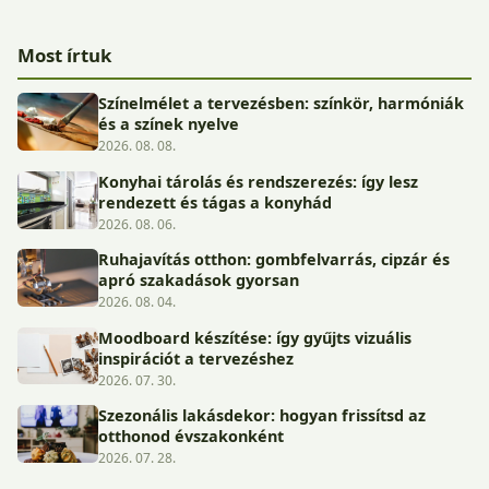
Most írtuk
Színelmélet a tervezésben: színkör, harmóniák
és a színek nyelve
2026. 08. 08.
Konyhai tárolás és rendszerezés: így lesz
rendezett és tágas a konyhád
2026. 08. 06.
Ruhajavítás otthon: gombfelvarrás, cipzár és
apró szakadások gyorsan
2026. 08. 04.
Moodboard készítése: így gyűjts vizuális
inspirációt a tervezéshez
2026. 07. 30.
Szezonális lakásdekor: hogyan frissítsd az
otthonod évszakonként
2026. 07. 28.