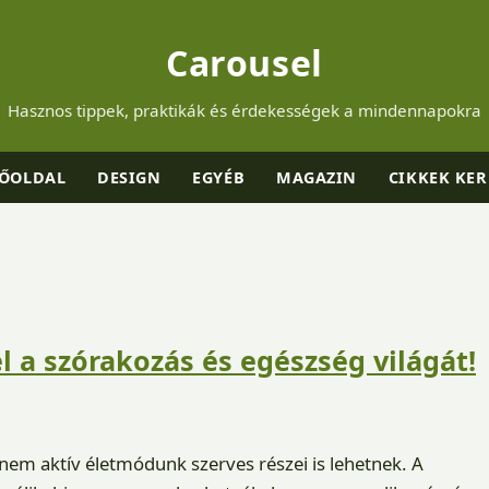
Carousel
Hasznos tippek, praktikák és érdekességek a mindennapokra
ŐOLDAL
DESIGN
EGYÉB
MAGAZIN
CIKKEK KER
l a szórakozás és egészség világát!
em aktív életmódunk szerves részei is lehetnek. A