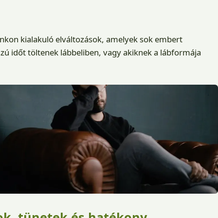
kon kialakuló elváltozások, amelyek sok embert
zú időt töltenek lábbeliben, vagy akiknek a lábformája
kok, tünetek és hatékony