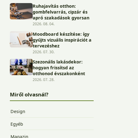
Ruhajavítás otthon:
gombfelvarrás, cipzár és
apró szakadások gyorsan
2026. 08. 04.
Moodboard készítése: így
gyűjts vizuális inspirációt a
tervezéshez
2026. 07. 30.
Szezonális lakásdekor:
hogyan frissítsd az
otthonod évszakonként
2026. 07. 28.
Miről olvasnál?
Design
Egyéb
Magazin