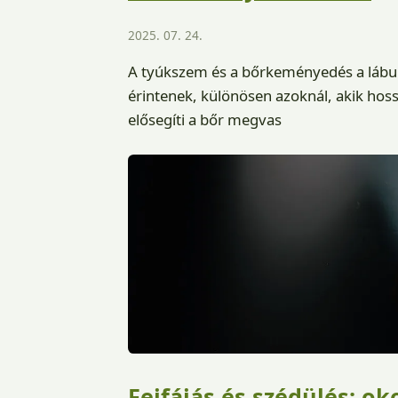
2025. 07. 24.
A tyúkszem és a bőrkeményedés a lábun
érintenek, különösen azoknál, akik hoss
elősegíti a bőr megvas
Fejfájás és szédülés: o