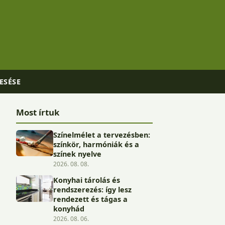
ESÉSE
Most írtuk
Színelmélet a tervezésben:
színkör, harmóniák és a
színek nyelve
2026. 08. 08.
Konyhai tárolás és
rendszerezés: így lesz
rendezett és tágas a
konyhád
2026. 08. 06.