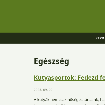
KEZD
Egészség
Kutyasportok: Fedezd fe
2025. 09. 09.
A kutyák nemcsak hűséges társaink, han