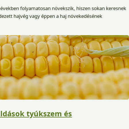
 években folyamatosan növekszik, hiszen sokan keresnek
dezett hajvég vagy éppen a haj növekedésének
ldások tyúkszem és