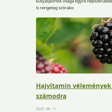
kutyasportok világa egyre népszerűbbé
is rengeteg szórako
Hajvitamin vélemények 
számodra
2025. 08. 11.