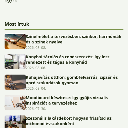
Most írtuk
Színelmélet a tervezésben: színkör, harmóniák
és a színek nyelve
2026. 08. 08.
Konyhai tárolás és rendszerezés: így lesz
rendezett és tágas a konyhád
2026. 08. 06.
Ruhajavítás otthon: gombfelvarrás, cipzár és
apró szakadások gyorsan
2026. 08. 04.
Moodboard készítése: így gyűjts vizuális
inspirációt a tervezéshez
2026. 07. 30.
Szezonális lakásdekor: hogyan frissítsd az
otthonod évszakonként