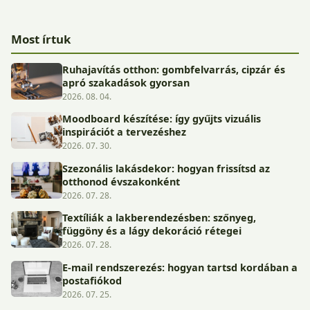
Most írtuk
Ruhajavítás otthon: gombfelvarrás, cipzár és
apró szakadások gyorsan
2026. 08. 04.
Moodboard készítése: így gyűjts vizuális
inspirációt a tervezéshez
2026. 07. 30.
Szezonális lakásdekor: hogyan frissítsd az
otthonod évszakonként
2026. 07. 28.
Textíliák a lakberendezésben: szőnyeg,
függöny és a lágy dekoráció rétegei
2026. 07. 28.
E-mail rendszerezés: hogyan tartsd kordában a
postafiókod
2026. 07. 25.