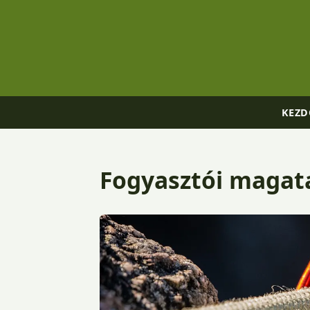
KEZD
Fogyasztói magat