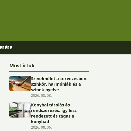
ESÉSE
Most írtuk
Színelmélet a tervezésben:
színkör, harmóniák és a
színek nyelve
2026. 08. 08.
Konyhai tárolás és
rendszerezés: így lesz
rendezett és tágas a
konyhád
2026. 08. 06.