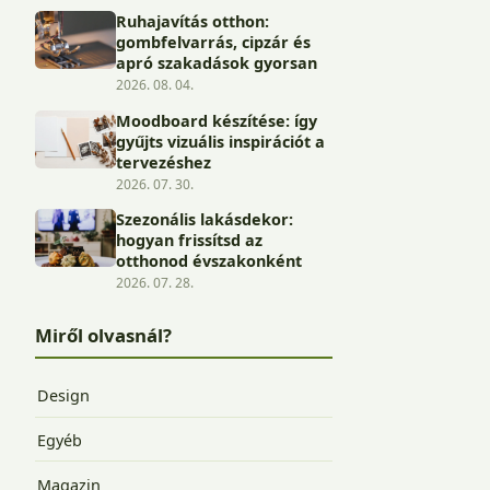
Ruhajavítás otthon:
gombfelvarrás, cipzár és
apró szakadások gyorsan
2026. 08. 04.
Moodboard készítése: így
gyűjts vizuális inspirációt a
tervezéshez
2026. 07. 30.
Szezonális lakásdekor:
hogyan frissítsd az
otthonod évszakonként
2026. 07. 28.
Miről olvasnál?
Design
Egyéb
Magazin