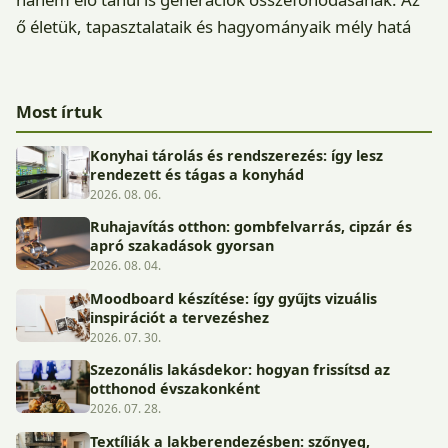
ő életük, tapasztalataik és hagyományaik mély hatá
Most írtuk
Konyhai tárolás és rendszerezés: így lesz
rendezett és tágas a konyhád
2026. 08. 06.
Ruhajavítás otthon: gombfelvarrás, cipzár és
apró szakadások gyorsan
2026. 08. 04.
Moodboard készítése: így gyűjts vizuális
inspirációt a tervezéshez
2026. 07. 30.
Szezonális lakásdekor: hogyan frissítsd az
otthonod évszakonként
2026. 07. 28.
Textíliák a lakberendezésben: szőnyeg,