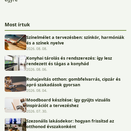
Most írtuk
Színelmélet a tervezésben: színkör, harmóniák
és a színek nyelve
2026. 08. 08.
Konyhai tárolás és rendszerezés: így lesz
rendezett és tágas a konyhád
2026. 08. 06.
Ruhajavítás otthon: gombfelvarrás, cipzár és
apró szakadások gyorsan
2026. 08. 04.
Moodboard készítése: így gyűjts vizuális
inspirációt a tervezéshez
2026. 07. 30.
Szezonális lakásdekor: hogyan frissítsd az
otthonod évszakonként