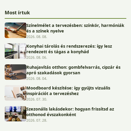
Most írtuk
Színelmélet a tervezésben: színkör, harmóniák
és a színek nyelve
2026. 08. 08.
Konyhai tárolás és rendszerezés: így lesz
rendezett és tágas a konyhád
2026. 08. 06.
Ruhajavítás otthon: gombfelvarrás, cipzár és
apró szakadások gyorsan
2026. 08. 04.
Moodboard készítése: így gyűjts vizuális
inspirációt a tervezéshez
2026. 07. 30.
Szezonális lakásdekor: hogyan frissítsd az
otthonod évszakonként
2026. 07. 28.