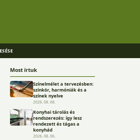
ESÉSE
Most írtuk
Színelmélet a tervezésben:
színkör, harmóniák és a
színek nyelve
2026. 08. 08.
Konyhai tárolás és
rendszerezés: így lesz
rendezett és tágas a
konyhád
2026. 08. 06.