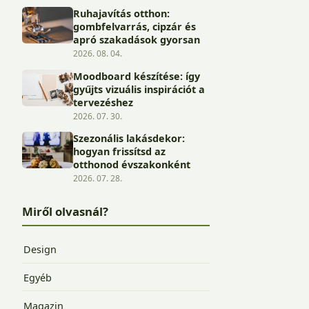
Ruhajavítás otthon:
gombfelvarrás, cipzár és
apró szakadások gyorsan
2026. 08. 04.
Moodboard készítése: így
gyűjts vizuális inspirációt a
tervezéshez
2026. 07. 30.
Szezonális lakásdekor:
hogyan frissítsd az
otthonod évszakonként
2026. 07. 28.
Miről olvasnál?
Design
Egyéb
Magazin