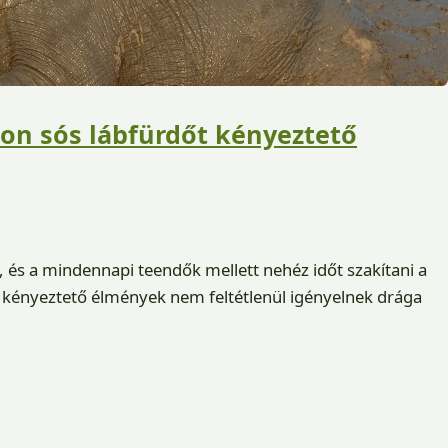
on sós lábfürdőt kényeztető
i, és a mindennapi teendők mellett nehéz időt szakítani a
a kényeztető élmények nem feltétlenül igényelnek drága