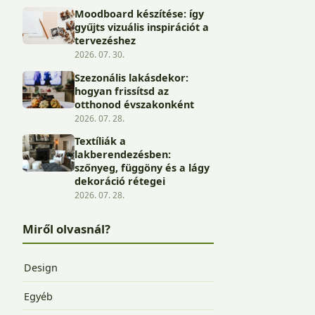
Moodboard készítése: így
gyűjts vizuális inspirációt a
tervezéshez
2026. 07. 30.
Szezonális lakásdekor:
hogyan frissítsd az
otthonod évszakonként
2026. 07. 28.
Textíliák a
lakberendezésben:
szőnyeg, függöny és a lágy
dekoráció rétegei
2026. 07. 28.
Miről olvasnál?
Design
Egyéb