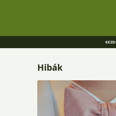
KEZD
Hibák