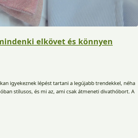
mindenki elkövet és könnyen
okan igyekeznek lépést tartani a legújabb trendekkel, néha
óban stílusos, és mi az, ami csak átmeneti divathóbort. A