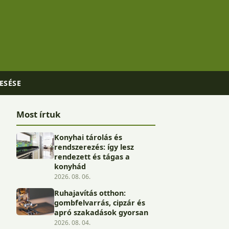
ESÉSE
Most írtuk
Konyhai tárolás és
rendszerezés: így lesz
rendezett és tágas a
konyhád
2026. 08. 06.
Ruhajavítás otthon:
gombfelvarrás, cipzár és
apró szakadások gyorsan
2026. 08. 04.