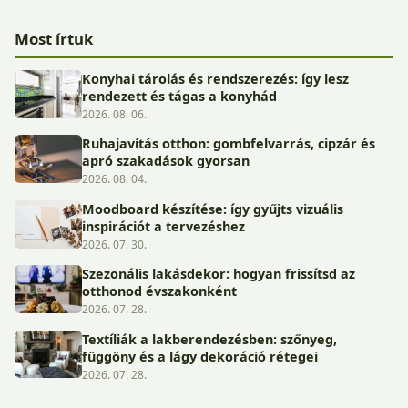
Most írtuk
Konyhai tárolás és rendszerezés: így lesz
rendezett és tágas a konyhád
2026. 08. 06.
Ruhajavítás otthon: gombfelvarrás, cipzár és
apró szakadások gyorsan
2026. 08. 04.
Moodboard készítése: így gyűjts vizuális
inspirációt a tervezéshez
2026. 07. 30.
Szezonális lakásdekor: hogyan frissítsd az
otthonod évszakonként
2026. 07. 28.
Textíliák a lakberendezésben: szőnyeg,
függöny és a lágy dekoráció rétegei
2026. 07. 28.