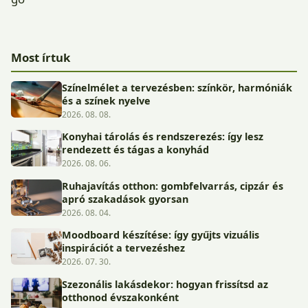
Most írtuk
Színelmélet a tervezésben: színkör, harmóniák
és a színek nyelve
2026. 08. 08.
Konyhai tárolás és rendszerezés: így lesz
rendezett és tágas a konyhád
2026. 08. 06.
Ruhajavítás otthon: gombfelvarrás, cipzár és
apró szakadások gyorsan
2026. 08. 04.
Moodboard készítése: így gyűjts vizuális
inspirációt a tervezéshez
2026. 07. 30.
Szezonális lakásdekor: hogyan frissítsd az
otthonod évszakonként