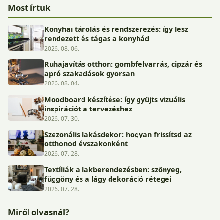
Most írtuk
Konyhai tárolás és rendszerezés: így lesz
rendezett és tágas a konyhád
2026. 08. 06.
Ruhajavítás otthon: gombfelvarrás, cipzár és
apró szakadások gyorsan
2026. 08. 04.
Moodboard készítése: így gyűjts vizuális
inspirációt a tervezéshez
2026. 07. 30.
Szezonális lakásdekor: hogyan frissítsd az
otthonod évszakonként
2026. 07. 28.
Textíliák a lakberendezésben: szőnyeg,
függöny és a lágy dekoráció rétegei
2026. 07. 28.
Miről olvasnál?