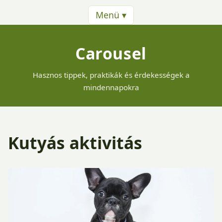
Menü ▾
Carousel
Hasznos tippek, praktikák és érdekességek a
mindennapokra
Kutyás aktivitás