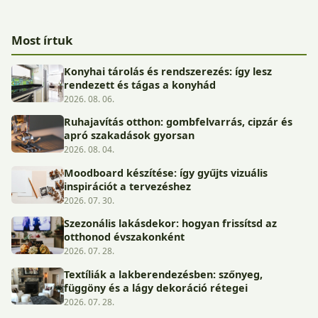
Most írtuk
Konyhai tárolás és rendszerezés: így lesz
rendezett és tágas a konyhád
2026. 08. 06.
Ruhajavítás otthon: gombfelvarrás, cipzár és
apró szakadások gyorsan
2026. 08. 04.
Moodboard készítése: így gyűjts vizuális
inspirációt a tervezéshez
2026. 07. 30.
Szezonális lakásdekor: hogyan frissítsd az
otthonod évszakonként
2026. 07. 28.
Textíliák a lakberendezésben: szőnyeg,
függöny és a lágy dekoráció rétegei
2026. 07. 28.