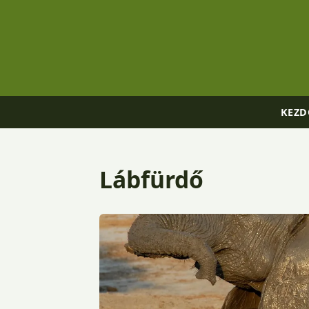
KEZD
Lábfürdő