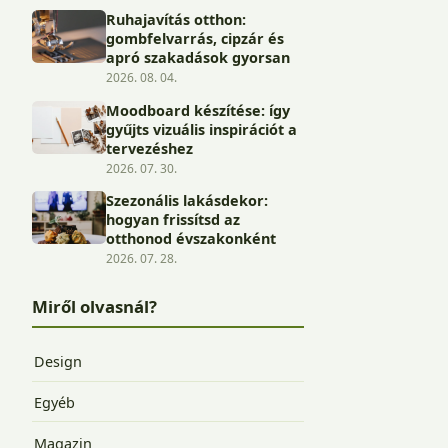
Ruhajavítás otthon:
gombfelvarrás, cipzár és
apró szakadások gyorsan
2026. 08. 04.
Moodboard készítése: így
gyűjts vizuális inspirációt a
tervezéshez
2026. 07. 30.
Szezonális lakásdekor:
hogyan frissítsd az
otthonod évszakonként
2026. 07. 28.
Miről olvasnál?
Design
Egyéb
Magazin