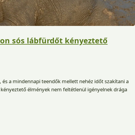
on sós lábfürdőt kényeztető
i, és a mindennapi teendők mellett nehéz időt szakítani a
a kényeztető élmények nem feltétlenül igényelnek drága