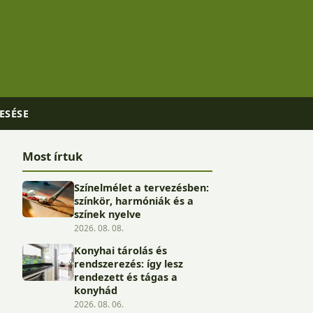
ESÉSE
Most írtuk
Színelmélet a tervezésben:
színkör, harmóniák és a
színek nyelve
2026. 08. 08.
Konyhai tárolás és
rendszerezés: így lesz
rendezett és tágas a
konyhád
2026. 08. 06.