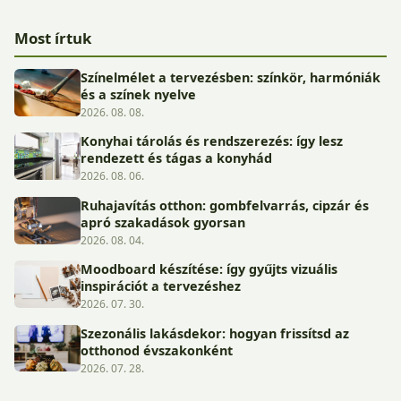
Most írtuk
Színelmélet a tervezésben: színkör, harmóniák
és a színek nyelve
2026. 08. 08.
Konyhai tárolás és rendszerezés: így lesz
rendezett és tágas a konyhád
2026. 08. 06.
Ruhajavítás otthon: gombfelvarrás, cipzár és
apró szakadások gyorsan
2026. 08. 04.
Moodboard készítése: így gyűjts vizuális
inspirációt a tervezéshez
2026. 07. 30.
Szezonális lakásdekor: hogyan frissítsd az
otthonod évszakonként
2026. 07. 28.