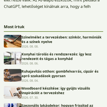
ChatGPT, lehetőséget kínálnak arra, hogy a felh
Most írtuk
Színelmélet a tervezésben: színkör, harmóniák
és a színek nyelve
2026. 08. 08.
Konyhai tárolás és rendszerezés: így lesz
rendezett és tágas a konyhád
2026. 08. 06.
Ruhajavítás otthon: gombfelvarrás, cipzár és
apró szakadások gyorsan
2026. 08. 04.
Moodboard készítése: így gyűjts vizuális
inspirációt a tervezéshez
2026. 07. 30.
Szezonális lakásdekor: hogyan frissítsd az