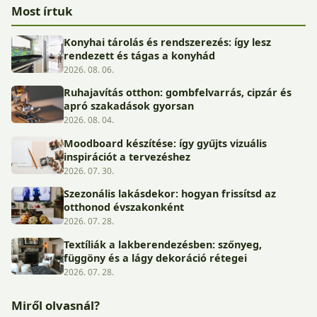
Most írtuk
Konyhai tárolás és rendszerezés: így lesz
rendezett és tágas a konyhád
2026. 08. 06.
Ruhajavítás otthon: gombfelvarrás, cipzár és
apró szakadások gyorsan
2026. 08. 04.
Moodboard készítése: így gyűjts vizuális
inspirációt a tervezéshez
2026. 07. 30.
Szezonális lakásdekor: hogyan frissítsd az
otthonod évszakonként
2026. 07. 28.
Textíliák a lakberendezésben: szőnyeg,
függöny és a lágy dekoráció rétegei
2026. 07. 28.
Miről olvasnál?