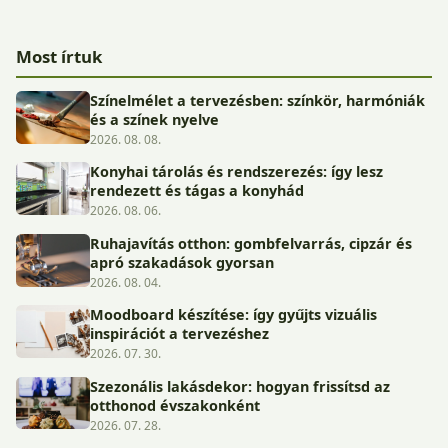
Most írtuk
Színelmélet a tervezésben: színkör, harmóniák
és a színek nyelve
2026. 08. 08.
Konyhai tárolás és rendszerezés: így lesz
rendezett és tágas a konyhád
2026. 08. 06.
Ruhajavítás otthon: gombfelvarrás, cipzár és
apró szakadások gyorsan
2026. 08. 04.
Moodboard készítése: így gyűjts vizuális
inspirációt a tervezéshez
2026. 07. 30.
Szezonális lakásdekor: hogyan frissítsd az
otthonod évszakonként
2026. 07. 28.