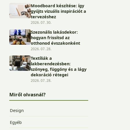
Moodboard készítése: így
gyűjts vizuális inspirációt a
tervezéshez
2026. 07. 30.
Szezonális lakásdekor:
hogyan frissítsd az
otthonod évszakonként
2026. 07. 28.
Textíliák a
lakberendezésben:
szőnyeg, függöny és a lágy
dekoráció rétegei
2026. 07. 28.
Miről olvasnál?
Design
Egyéb