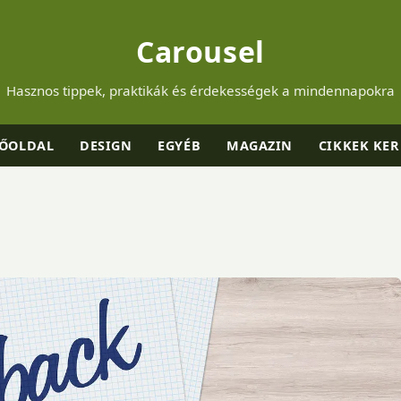
Carousel
Hasznos tippek, praktikák és érdekességek a mindennapokra
ŐOLDAL
DESIGN
EGYÉB
MAGAZIN
CIKKEK KER