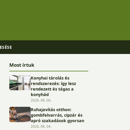
ESÉSE
Most írtuk
Konyhai tárolás és
rendszerezés: így lesz
rendezett és tágas a
konyhád
2026. 08. 06.
Ruhajavítás otthon:
gombfelvarrás, cipzár és
apró szakadások gyorsan
2026. 08. 04.