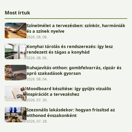
Most írtuk
Színelmélet a tervezésben: színkör, harmóniák
és a színek nyelve
2026. 08. 08.
Konyhai tárolás és rendszerezés: így lesz
rendezett és tágas a konyhád
2026. 08. 06.
Ruhajavítás otthon: gombfelvarrás, cipzár és
apró szakadások gyorsan
2026. 08. 04.
Moodboard készítése: így gyűjts vizuális
inspirációt a tervezéshez
2026. 07. 30.
Szezonális lakásdekor: hogyan frissítsd az
otthonod évszakonként
2026. 07. 28.