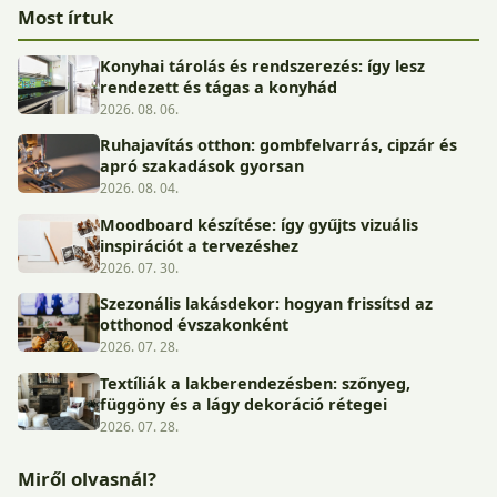
Most írtuk
Konyhai tárolás és rendszerezés: így lesz
rendezett és tágas a konyhád
2026. 08. 06.
Ruhajavítás otthon: gombfelvarrás, cipzár és
apró szakadások gyorsan
2026. 08. 04.
Moodboard készítése: így gyűjts vizuális
inspirációt a tervezéshez
2026. 07. 30.
Szezonális lakásdekor: hogyan frissítsd az
otthonod évszakonként
2026. 07. 28.
Textíliák a lakberendezésben: szőnyeg,
függöny és a lágy dekoráció rétegei
2026. 07. 28.
Miről olvasnál?