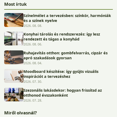
Most írtuk
Színelmélet a tervezésben: színkör, harmóniák
és a színek nyelve
2026. 08. 08.
Konyhai tárolás és rendszerezés: így lesz
rendezett és tágas a konyhád
2026. 08. 06.
Ruhajavítás otthon: gombfelvarrás, cipzár és
apró szakadások gyorsan
2026. 08. 04.
Moodboard készítése: így gyűjts vizuális
inspirációt a tervezéshez
2026. 07. 30.
Szezonális lakásdekor: hogyan frissítsd az
otthonod évszakonként
2026. 07. 28.
Miről olvasnál?