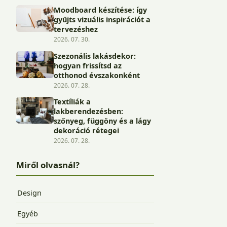
Moodboard készítése: így
gyűjts vizuális inspirációt a
tervezéshez
2026. 07. 30.
Szezonális lakásdekor:
hogyan frissítsd az
otthonod évszakonként
2026. 07. 28.
Textíliák a
lakberendezésben:
szőnyeg, függöny és a lágy
dekoráció rétegei
2026. 07. 28.
Miről olvasnál?
Design
Egyéb