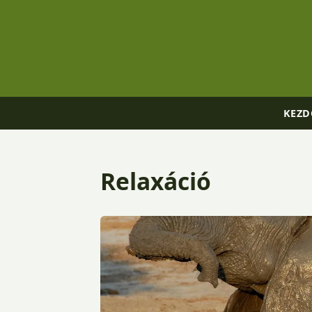
KEZD
Relaxáció