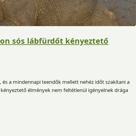
on sós lábfürdőt kényeztető
i, és a mindennapi teendők mellett nehéz időt szakítani a
a kényeztető élmények nem feltétlenül igényelnek drága