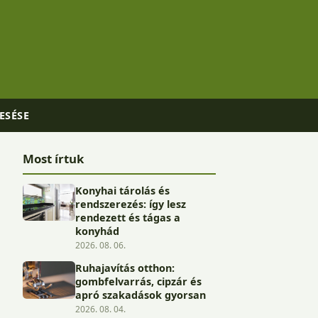
ESÉSE
Most írtuk
Konyhai tárolás és
rendszerezés: így lesz
rendezett és tágas a
konyhád
2026. 08. 06.
Ruhajavítás otthon:
gombfelvarrás, cipzár és
apró szakadások gyorsan
2026. 08. 04.