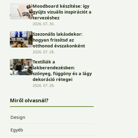
Moodboard készítése: így
gyűjts vizuális inspirációt a
tervezéshez
2026. 07. 30.
Szezonális lakásdekor:
hogyan frissítsd az
otthonod évszakonként
2026. 07. 28.
Textíliák a
lakberendezésben:
szőnyeg, függöny és a lágy
dekoráció rétegei
2026. 07. 28.
Miről olvasnál?
Design
Egyéb