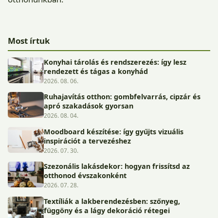
Most írtuk
Konyhai tárolás és rendszerezés: így lesz
rendezett és tágas a konyhád
2026. 08. 06.
Ruhajavítás otthon: gombfelvarrás, cipzár és
apró szakadások gyorsan
2026. 08. 04.
Moodboard készítése: így gyűjts vizuális
inspirációt a tervezéshez
2026. 07. 30.
Szezonális lakásdekor: hogyan frissítsd az
otthonod évszakonként
2026. 07. 28.
Textíliák a lakberendezésben: szőnyeg,
függöny és a lágy dekoráció rétegei