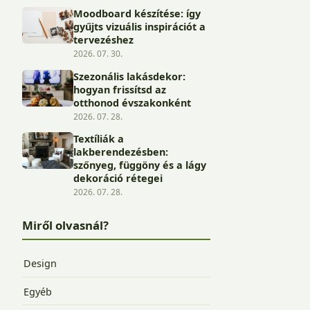
Moodboard készítése: így
gyűjts vizuális inspirációt a
tervezéshez
2026. 07. 30.
Szezonális lakásdekor:
hogyan frissítsd az
otthonod évszakonként
2026. 07. 28.
Textíliák a
lakberendezésben:
szőnyeg, függöny és a lágy
dekoráció rétegei
2026. 07. 28.
Miről olvasnál?
Design
Egyéb