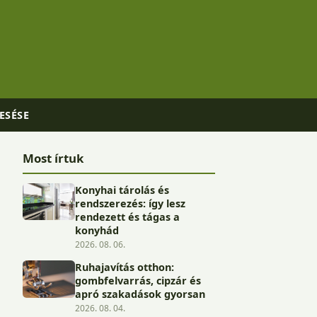
ESÉSE
Most írtuk
Konyhai tárolás és
rendszerezés: így lesz
rendezett és tágas a
konyhád
2026. 08. 06.
Ruhajavítás otthon:
gombfelvarrás, cipzár és
apró szakadások gyorsan
2026. 08. 04.