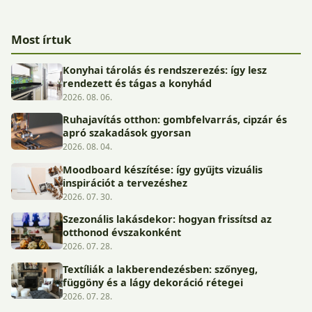
Most írtuk
Konyhai tárolás és rendszerezés: így lesz
rendezett és tágas a konyhád
2026. 08. 06.
Ruhajavítás otthon: gombfelvarrás, cipzár és
apró szakadások gyorsan
2026. 08. 04.
Moodboard készítése: így gyűjts vizuális
inspirációt a tervezéshez
2026. 07. 30.
Szezonális lakásdekor: hogyan frissítsd az
otthonod évszakonként
2026. 07. 28.
Textíliák a lakberendezésben: szőnyeg,
függöny és a lágy dekoráció rétegei
2026. 07. 28.