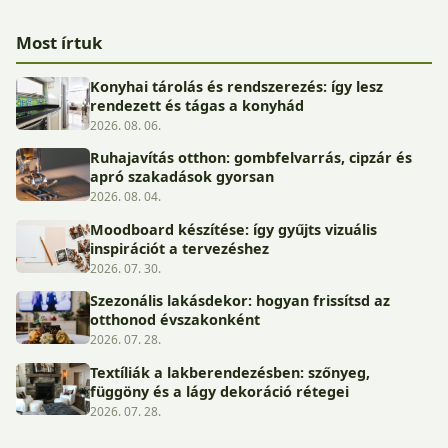
Most írtuk
Konyhai tárolás és rendszerezés: így lesz
rendezett és tágas a konyhád
2026. 08. 06.
Ruhajavítás otthon: gombfelvarrás, cipzár és
apró szakadások gyorsan
2026. 08. 04.
Moodboard készítése: így gyűjts vizuális
inspirációt a tervezéshez
2026. 07. 30.
Szezonális lakásdekor: hogyan frissítsd az
otthonod évszakonként
2026. 07. 28.
Textíliák a lakberendezésben: szőnyeg,
függöny és a lágy dekoráció rétegei
2026. 07. 28.